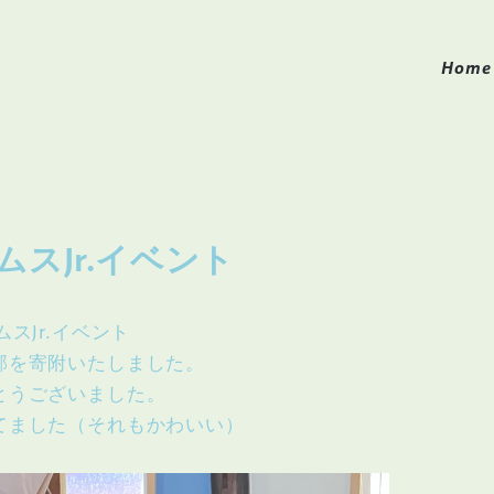
H
o
m
e
H
o
m
e
スJr.イベント
スJr.イベント
部を寄附いたしました。
とうございました。
てました（それもかわいい）