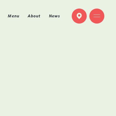
M
e
n
u
A
b
o
u
t
N
e
w
s
M
e
n
u
A
b
o
u
t
N
e
w
s