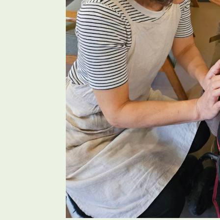
M
e
n
u
メ
ニ
ュ
ー
メ
ニ
ュ
ー
M
e
n
u
A
b
o
u
t
店
舗
情
報
店
舗
情
報
A
b
o
u
t
N
e
w
s
お
知
ら
せ
お
知
ら
せ
N
e
w
s
O
n
l
i
n
e
s
h
o
p
オ
ン
ラ
イ
ン
シ
ョ
ッ
プ
オ
ン
ラ
イ
ン
シ
ョ
ッ
プ
O
n
l
i
n
e
s
h
o
p