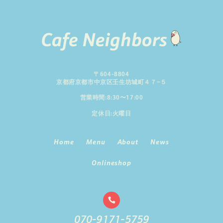
〒604-8804
京都府京都市中京区壬生坊城町４７−５
営業時間:8:30〜17:00
定休日:火曜日
H
o
m
e
M
e
n
u
A
b
o
u
t
N
e
w
s
H
o
m
e
M
e
n
u
A
b
o
u
t
N
e
w
s
O
n
l
i
n
e
s
h
o
p
O
n
l
i
n
e
s
h
o
p
070-9171-5759