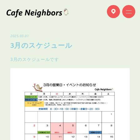
2025.03.01
3月のスケジュール
M
e
n
u
メ
ニ
ュ
ー
メ
ニ
ュ
ー
3月のスケジュールです
M
e
n
u
A
b
o
u
t
店
舗
情
報
店
舗
情
報
A
b
o
u
t
N
e
w
s
お
知
ら
せ
お
知
ら
せ
N
e
w
s
O
n
l
i
n
e
s
h
o
p
オ
ン
ラ
イ
ン
シ
ョ
ッ
プ
オ
ン
ラ
イ
ン
シ
ョ
ッ
プ
O
n
l
i
n
e
s
h
o
p
070-9171-5759